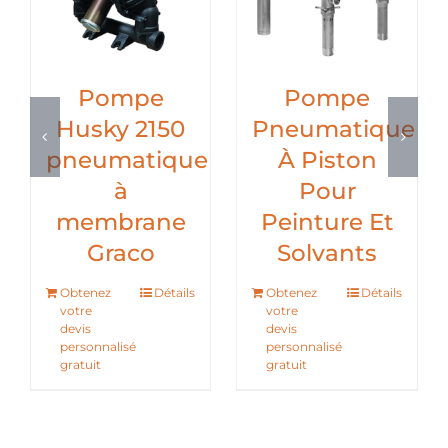
Pompe
Pompe
Husky 2150
Pneumatique
pneumatique
À Piston
à
Pour
membrane
Peinture Et
Graco
Solvants
Obtenez
Détails
Obtenez
Détails
votre
votre
devis
devis
personnalisé
personnalisé
gratuit
gratuit