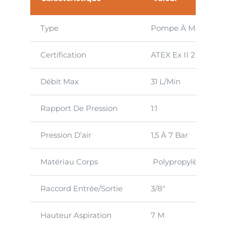
Type
Pompe À Membrane
Certification
ATEX Ex II 2 GD IIB/
Débit Max
31 L/min
Rapport De Pression
1:1
Pression D’air
1,5 À 7 Bar
Matériau Corps
Polypropylène Con
Raccord Entrée/sortie
3/8″
Hauteur Aspiration
7 M