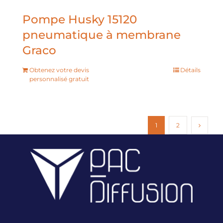
Pompe Husky 15120
pneumatique à membrane
Graco
Obtenez votre devis
Détails
personnalisé gratuit
1
2