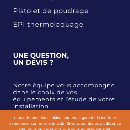
Pistolet de poudrage
EPI thermolaquage
UNE QUESTION,
UN DEVIS ?
Notre équipe vous accompagne
dans le choix de vos
équipements et l’étude de votre
installation.
Nous utilisons des cookies pour vous garantir la meilleure
expérience sur notre site web. Si vous continuez à utiliser ce
CONTACTEZ-NOUS
site, nous supposerons que vous en êtes satisfait.