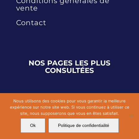
Conditions générales de
vente
Contact
NOS PAGES LES PLUS
CONSULTÉES
Aérogommeuse
Nous utilisons des cookies pour vous garantir la meilleure
expérience sur notre site web. Si vous continuez à utiliser ce
Sableuse industrielle
site, nous supposerons que vous en êtes satisfait.
Pistolet électrostatique
Ok
Politique de confidentialité