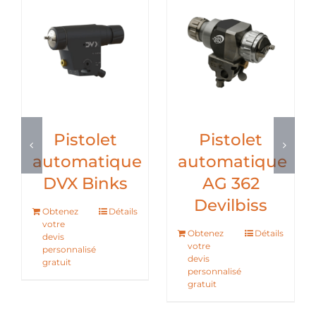
Pistolet
Pistolet
automatique
automatique
DVX Binks
AG 362
Devilbiss
Obtenez
Détails
votre
Obtenez
Détails
devis
votre
personnalisé
devis
gratuit
personnalisé
gratuit