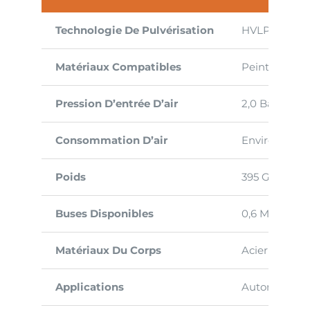
Technologie De Pulvérisation
HVLP Et High
Matériaux Compatibles
Peintures So
Pression D’entrée D’air
2,0 Bar (29 Ps
Consommation D’air
Environ 135 L
Poids
395 G Avec G
Buses Disponibles
0,6 Mm, 0,8 
Matériaux Du Corps
Acier Inoxyd
Applications
Automobile, B