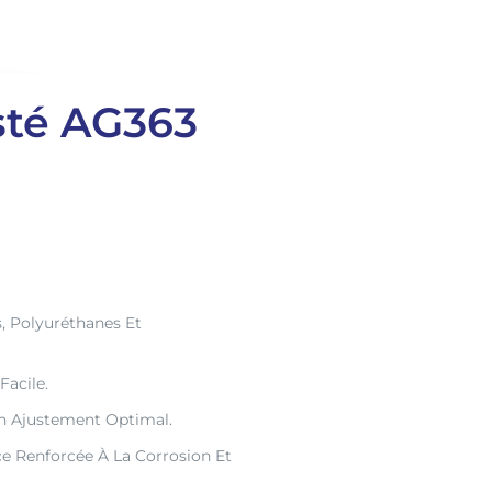
isté AG363
, Polyuréthanes Et
acile.
n Ajustement Optimal.
 Renforcée À La Corrosion Et