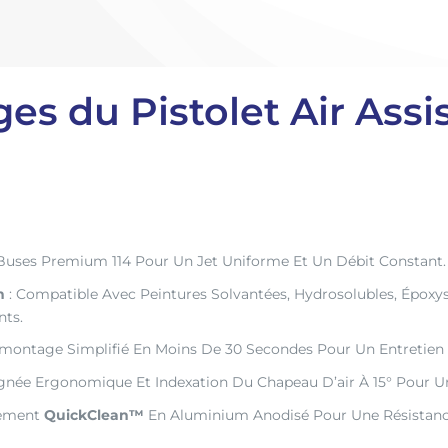
es du Pistolet Air Ass
Buses Premium 114 Pour Un Jet Uniforme Et Un Débit Constant.
n
: Compatible Avec Peintures Solvantées, Hydrosolubles, Époxys
ts.
montage Simplifié En Moins De 30 Secondes Pour Un Entretien F
gnée Ergonomique Et Indexation Du Chapeau D’air À 15° Pour U
tement
QuickClean™
En Aluminium Anodisé Pour Une Résistance