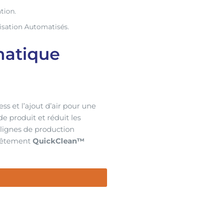
tion.
isation Automatisés.
matique
ess et l’ajout d’air pour une
de produit et réduit les
x lignes de production
evêtement
QuickClean™