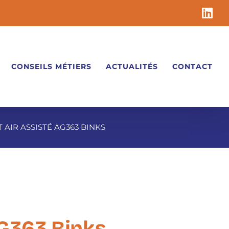
Li
CONSEILS MÉTIERS
ACTUALITÉS
CONTACT
 AIR ASSISTÉ AG363 BINKS
AG363 Binks