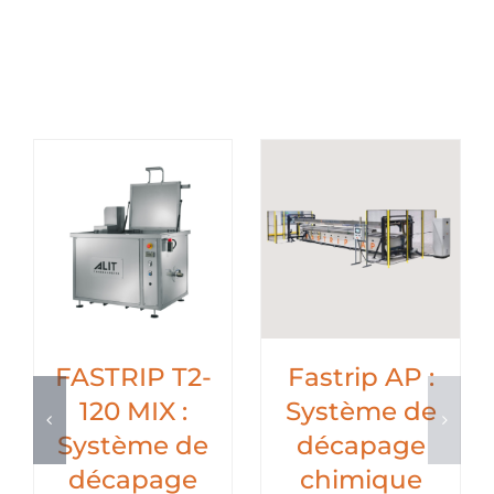
 de
Fastrip T5 :
FASTRIP T2
ge
Décapage
120 MIX :
ue
chimique de
Système d
peinture
décapage