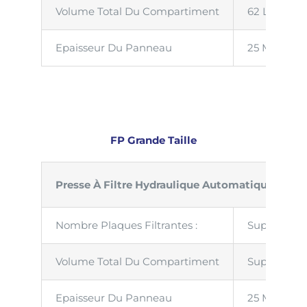
Volume Total Du Compartiment
62 Litres
Epaisseur Du Panneau
25 Mm
FP Grande Taille
Presse À Filtre Hydraulique Automatique
Nombre Plaques Filtrantes :
Supérieur À
Volume Total Du Compartiment
Supérieur À
Epaisseur Du Panneau
25 Mm