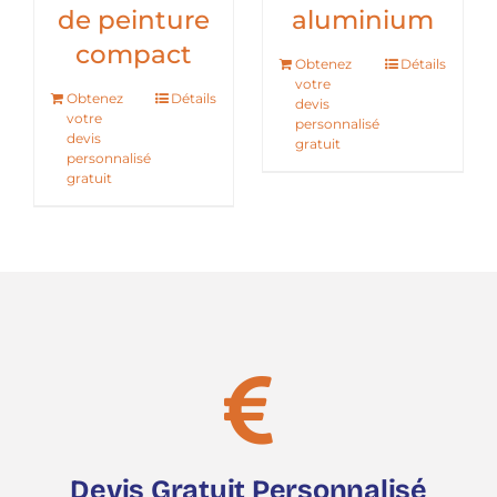
tion
pour
de peintur
P S
métaux et
compact
alliages
Détails
Obtenez
Détai
votre
Obtenez
Détails
devis
votre
personnalisé
devis
gratuit
personnalisé
gratuit