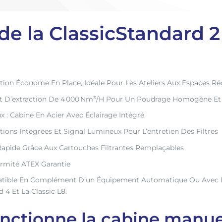
de la ClassicStandard 2
on Économe En Place, Idéale Pour Les Ateliers Aux Espaces Ré
it D’extraction De 4 000 Nm³/h Pour Un Poudrage Homogène Et
 : Cabine En Acier Avec Éclairage Intégré
nctions Intégrées Et Signal Lumineux Pour L’entretien Des Filtres
pide Grâce Aux Cartouches Filtrantes Remplaçables
ormité ATEX Garantie
patible En Complément D’un Équipement Automatique Ou Avec D
4 Et La Classic L8.
ctionne la cabine manue