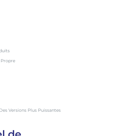
duits
 Propre
es Versions Plus Puissantes
l de