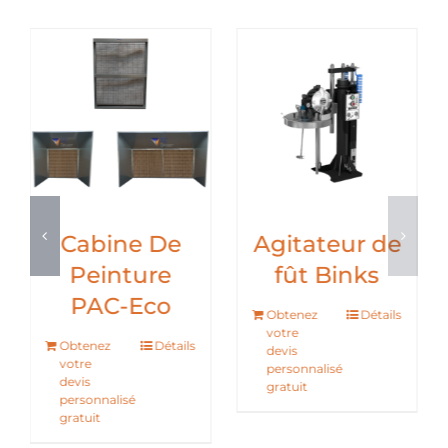
abine De
Cabine De
Agita
Peinture
Peinture
fût
PAC-Labo
PAC-Eco
Obtene
votre
tenez
Détails
Obtenez
Détails
devis
tre
votre
personna
vis
devis
gratuit
rsonnalisé
personnalisé
atuit
gratuit